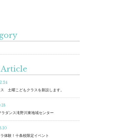
gory
Article
2.24
ラス 土曜こどもクラスを新設します。
.18
フラダンス滝野川東地域センター
8.10
フラ体験！十条校限定イベント