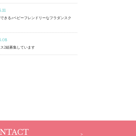
.31
できる♪ベビーフレンドリーなフラダンスク
5.08
ス2組募集しています
NTACT