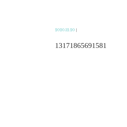
2020.12.20
|
13171865691581