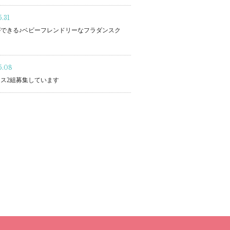
.31
できる♪ベビーフレンドリーなフラダンスク
5.08
ス2組募集しています