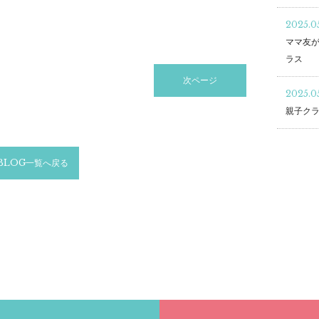
2025.05
ママ友が
ラス
次ページ
2025.0
親子クラ
BLOG一覧へ戻る