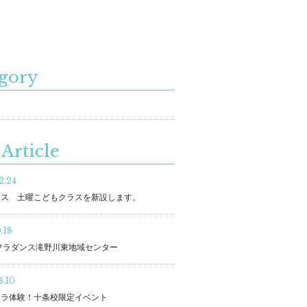
gory
Article
2.24
ラス 土曜こどもクラスを新設します。
.18
フラダンス滝野川東地域センター
8.10
フラ体験！十条校限定イベント