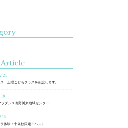
gory
Article
2.24
ラス 土曜こどもクラスを新設します。
.18
フラダンス滝野川東地域センター
8.10
フラ体験！十条校限定イベント