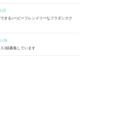
.31
できる♪ベビーフレンドリーなフラダンスク
5.08
ス2組募集しています