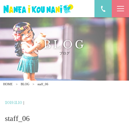
BLOG
ブログ
HOME
BLOG
staff_06
2019.11.10
|
staff_06