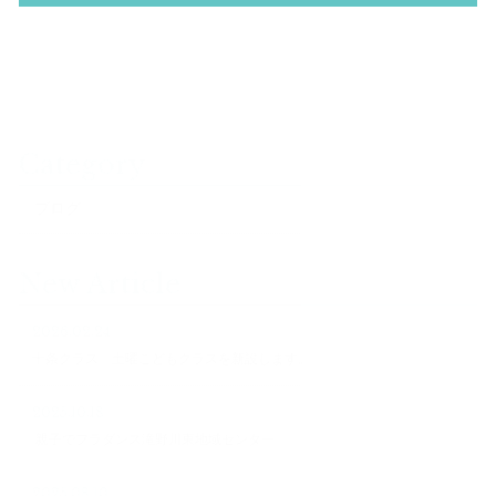
Category
ブログ
New Article
2026.02.24
十条クラス 土曜こどもクラスを新設します。
2025.10.18
親子でフラダンス滝野川東地域センター
2025.08.10